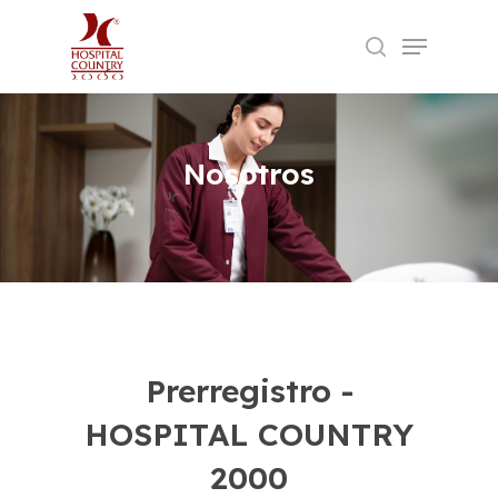
Skip
Menu
to
search
Close
main
Menu
content
Nosotros
Prerregistro
-
HOSPITAL
COUNTRY
2000