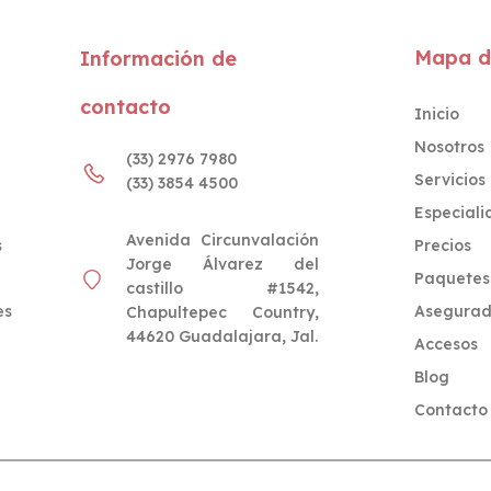
Mapa de
Información de
contacto
Inicio
Nosotros
(33) 2976 7980
Servicios
(33) 3854 4500
Especial
Avenida Circunvalación
s
Precios
Jorge Álvarez del
Paquetes
castillo #1542,
es
Asegurad
Chapultepec Country,
44620 Guadalajara, Jal.
Accesos
Blog
Contacto