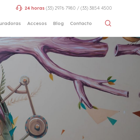
24 horas
(33) 2976 7980 / (33) 3854 4500
search
uradoras
Accesos
Blog
Contacto